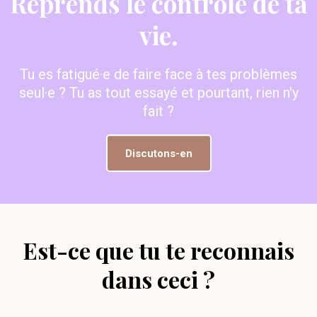
Reprends le contrôle de ta
vie.
Tu es fatigué·e de faire face à tes problèmes
seul·e ? Tu as tout essayé et pourtant, rien n'y
fait ?
Discutons-en
Est-ce que tu te reconnais
dans ceci ?